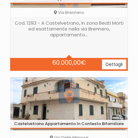
Via Brennero
Cod. 1293 - A Castelvetrano, in zona Beati Morti
ed esattamente nella via Brennero,
appartamento…
Letti
2
Bagni
1
Area
100 Mq
60.000,00
€
Dettagli
Castelvetrano Appartamento In Contesto Bifamiliare
Via Delle Mimose