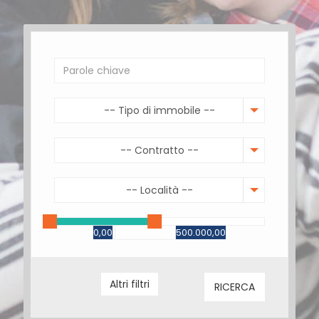
-- Tipo di immobile --
-- Contratto --
-- Località --
0,00
Prezzo (€)
500.000,00
Giardino
Soffitta
Altri filtri
RICERCA
Vista mare
Terrazzo