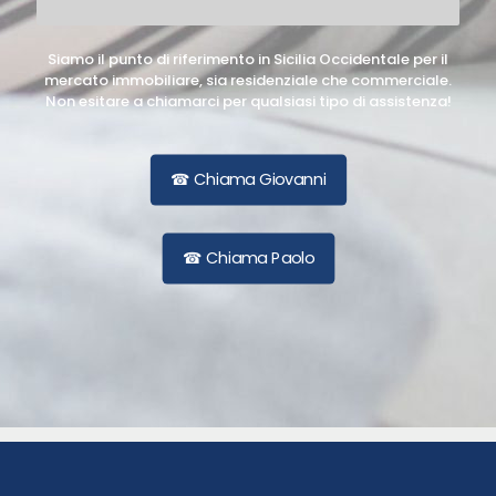
Ascensore
Garage
Siamo il punto di riferimento in Sicilia Occidentale per il
mercato immobiliare, sia residenziale che commerciale.
Box/posto auto
Piscina
Non esitare a chiamarci per qualsiasi tipo di assistenza!
Cantina
Aria Condizionata
Armadi a muro
Riscaldamento
☎ Chiama Giovanni
autonomo
Camino
Attico
☎ Chiama Paolo
Balcone
Arredato