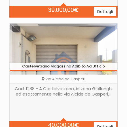
Area
80 Mq
39.000,00
€
Dettagli
Castelvetrano Magazzino Adibito Ad Ufficio
Via Alcide de Gasperi
Cod. 1288 - A Castelvetrano, in zona Giallonghi
ed esattamente nella via Alcide de Gasperi,…
Area
140 Mq
40.000,00
€
Dettagli