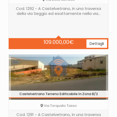
Cod. 1292 - A Castelvetrano, in una traversa
della via Seggio ed esattamente nella via…
Letti
3
Bagni
2
Area
140 Mq
109.000,00
€
Dettagli
Castelvetrano Terreno Edificabile In Zona B/2
Via Torquato Tasso
Cod. 1291 - A Castelvetrano, in una traversa