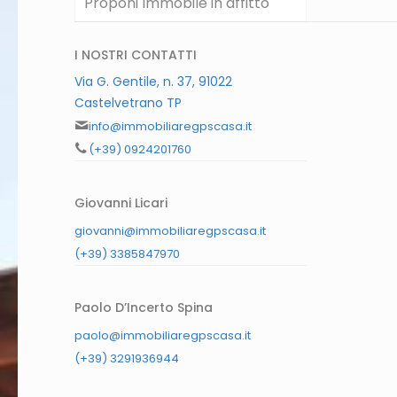
Proponi Immobile in affitto
I NOSTRI CONTATTI
Via G. Gentile, n. 37, 91022
Castelvetrano TP
info@immobiliaregpscasa.it
(+39) 0924201760
Giovanni Licari
giovanni@immobiliaregpscasa.it
(+39) 3385847970
Paolo D’Incerto Spina
paolo@immobiliaregpscasa.it
(+39) 3291936944