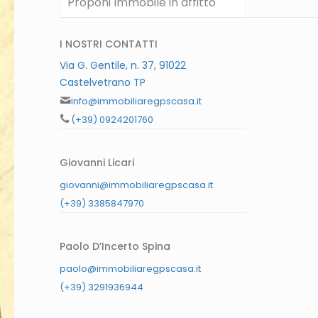
Proponi Immobile in affitto
I NOSTRI CONTATTI
Via G. Gentile, n. 37, 91022
Castelvetrano TP
info@immobiliaregpscasa.it
(+39) 0924201760
Giovanni Licari
giovanni@immobiliaregpscasa.it
(+39) 3385847970
Paolo D’Incerto Spina
paolo@immobiliaregpscasa.it
(+39) 3291936944