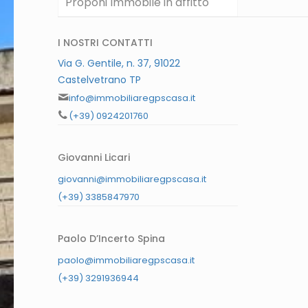
Proponi Immobile in affitto
I NOSTRI CONTATTI
Via G. Gentile, n. 37, 91022
Castelvetrano TP
info@immobiliaregpscasa.it
(+39) 0924201760
Giovanni Licari
giovanni@immobiliaregpscasa.it
(+39) 3385847970
Paolo D’Incerto Spina
paolo@immobiliaregpscasa.it
(+39) 3291936944