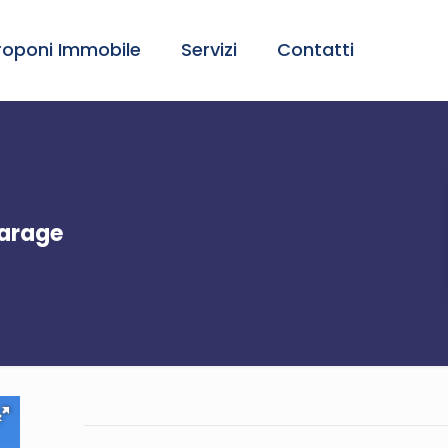
roponi Immobile
Servizi
Contatti
arage