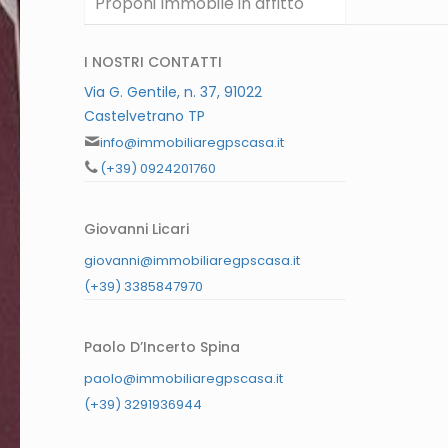
Proponi Immobile in affitto
I NOSTRI CONTATTI
Via G. Gentile, n. 37, 91022
Castelvetrano TP
info@immobiliaregpscasa.it
(+39) 0924201760
Giovanni Licari
giovanni@immobiliaregpscasa.it
(+39) 3385847970
Paolo D’Incerto Spina
paolo@immobiliaregpscasa.it
(+39) 3291936944