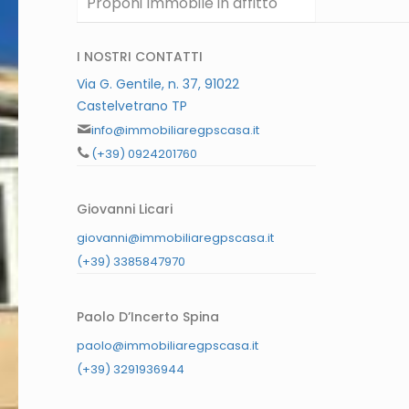
Proponi Immobile in affitto
I NOSTRI CONTATTI
Via G. Gentile, n. 37, 91022
Castelvetrano TP
info@immobiliaregpscasa.it
(+39) 0924201760
Giovanni Licari
giovanni@immobiliaregpscasa.it
(+39) 3385847970
Paolo D’Incerto Spina
paolo@immobiliaregpscasa.it
(+39) 3291936944