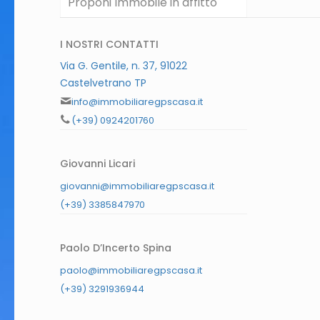
Proponi Immobile in affitto
I NOSTRI CONTATTI
Via G. Gentile, n. 37, 91022
Castelvetrano TP
info@immobiliaregpscasa.it
(+39) 0924201760
Giovanni Licari
giovanni@immobiliaregpscasa.it
(+39) 3385847970
Paolo D’Incerto Spina
paolo@immobiliaregpscasa.it
(+39) 3291936944