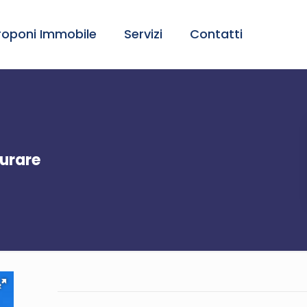
roponi Immobile
Servizi
Contatti
urare