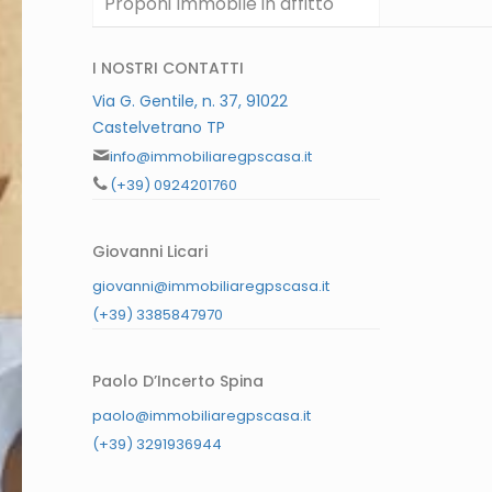
Proponi Immobile in affitto
I NOSTRI CONTATTI
Via G. Gentile, n. 37, 91022
Castelvetrano TP
info@immobiliaregpscasa.it
(+39) 0924201760
Giovanni Licari
giovanni@immobiliaregpscasa.it
(+39) 3385847970
Paolo D’Incerto Spina
paolo@immobiliaregpscasa.it
(+39) 3291936944