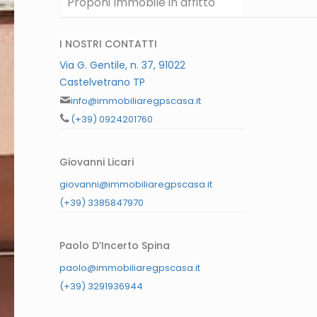
Proponi Immobile in affitto
I NOSTRI CONTATTI
Via G. Gentile, n. 37, 91022
Castelvetrano TP
info@immobiliaregpscasa.it
(+39) 0924201760
Giovanni Licari
giovanni@immobiliaregpscasa.it
(+39) 3385847970
Paolo D’Incerto Spina
paolo@immobiliaregpscasa.it
(+39) 3291936944