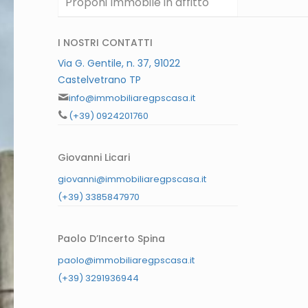
Proponi Immobile in affitto
I NOSTRI CONTATTI
Via G. Gentile, n. 37, 91022
Castelvetrano TP
info@immobiliaregpscasa.it
(+39) 0924201760
Giovanni Licari
giovanni@immobiliaregpscasa.it
(+39) 3385847970
Paolo D’Incerto Spina
paolo@immobiliaregpscasa.it
(+39) 3291936944