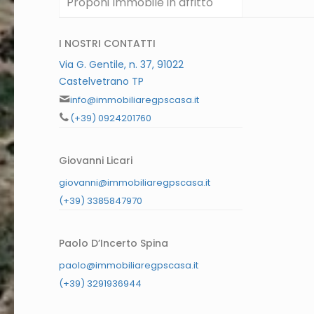
Proponi Immobile in affitto
I NOSTRI CONTATTI
Via G. Gentile, n. 37, 91022
Castelvetrano TP
info@immobiliaregpscasa.it
(+39) 0924201760
Giovanni Licari
giovanni@immobiliaregpscasa.it
(+39) 3385847970
Paolo D’Incerto Spina
paolo@immobiliaregpscasa.it
(+39) 3291936944