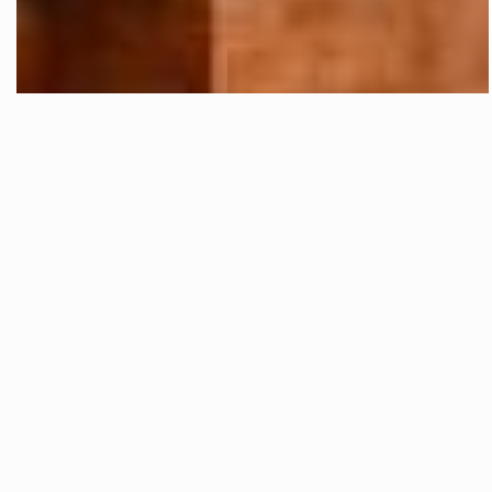
Castelvetrano Villa Con Piscina In Zona
Nord