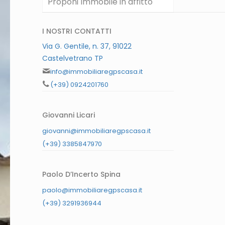
Proponi Immobile in affitto
I NOSTRI CONTATTI
Via G. Gentile, n. 37, 91022
Castelvetrano TP
info@immobiliaregpscasa.it
(+39) 0924201760
Giovanni Licari
giovanni@immobiliaregpscasa.it
(+39) 3385847970
Paolo D’Incerto Spina
paolo@immobiliaregpscasa.it
(+39) 3291936944