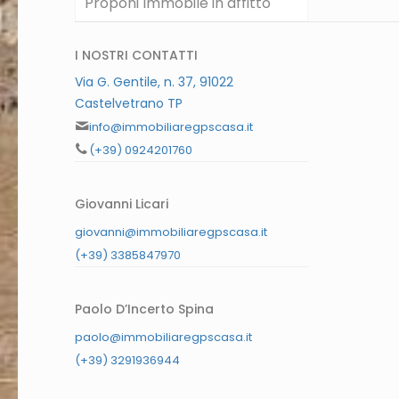
Proponi Immobile in affitto
I NOSTRI CONTATTI
Via G. Gentile, n. 37, 91022
Castelvetrano TP
info@immobiliaregpscasa.it
(+39) 0924201760
Giovanni Licari
giovanni@immobiliaregpscasa.it
(+39) 3385847970
Paolo D’Incerto Spina
paolo@immobiliaregpscasa.it
(+39) 3291936944