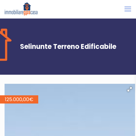
Selinunte Terreno Edificabile
125.000,00
€