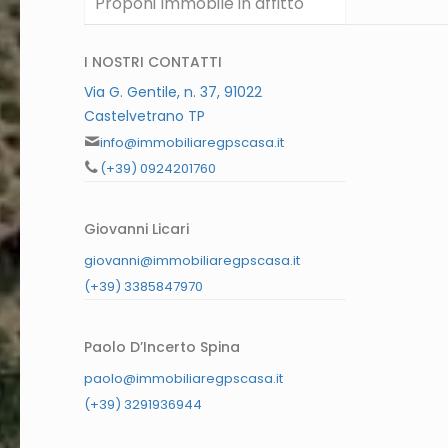
Proponi Immobile in affitto
I NOSTRI CONTATTI
Via G. Gentile, n. 37, 91022
Castelvetrano TP
info@immobiliaregpscasa.it
(+39) 0924201760
Giovanni Licari
giovanni@immobiliaregpscasa.it
(+39) 3385847970
Paolo D’Incerto Spina
paolo@immobiliaregpscasa.it
(+39) 3291936944